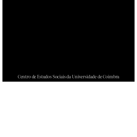
Centro de Estudos Sociais da Universidade de Coimbra
Colégio da Graça
Rua da Sofia nº 138
3000-389 Coimbra, Portugal
+351 239 853 649
O QUE FAZEMOS
QUEM SOMOS