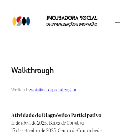
Skip
to
content
Walkthrough
Written by
wpisii
in
co-aprendizagem
Atividade de Diagnóstico Participativo
11 de abril de 2025, Baixa de Coimbra
17 de setembro de 2025, Centro de Cantanhede